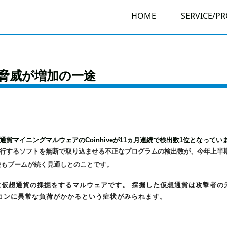
HOME
SERVICE/P
脅威が増加の一途
仮想通貨マイニングマルウェアのCoinhiveが11ヵ月連続で検出数1位となってい
行するソフトを無断で取り込ませる不正なプログラムの検出数が、今年上半期
後もブームが続く見通しとのことです。
に仮想通貨の採掘をするマルウェアです。 採掘した仮想通貨は攻撃者の
コンに異常な負荷がかかるという症状がみられます。