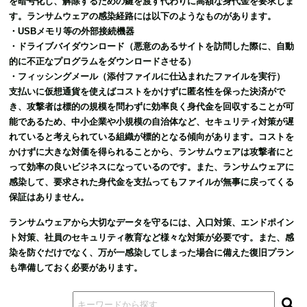
を暗号化し、解除するための鍵を渡す代わりに高額な身代金を要求しま
す。
ランサムウェアの感染経路には以下のようなものがあります。
・USBメモリ等の外部接続機器
・ドライブバイダウンロード（悪意のあるサイトを訪問した際に、自動
的に不正なプログラムをダウンロードさせる）
・フィッシングメール（添付ファイルに仕込まれたファイルを実行）
支払いに仮想通貨を使えばコストをかけずに匿名性を保った決済がで
き、攻撃者は標的の規模を問わずに効率良く身代金を回収することが可
能であるため、中小企業や小規模の自治体など、セキュリティ対策が遅
れていると考えられている組織が標的となる傾向があります。コストを
かけずに大きな対価を得られることから、ランサムウェアは攻撃者にと
って効率の良いビジネスになっているのです。
また、ランサムウェアに
感染して、要求された身代金を支払ってもファイルが無事に戻ってくる
保証はありません。
ランサムウェアから大切なデータを守るには、入口対策、エンドポイン
ト対策、社員のセキュリティ教育など様々な対策が必要です。また、感
染を防ぐだけでなく、万が一感染してしまった場合に備えた復旧プラン
も準備しておく必要があります。