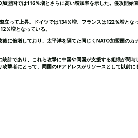
O加盟国では116％増とさらに高い増加率を示した。侵攻開始
と際立って上昇。ドイツでは134％増、フランスは122％増とな
12％増となっている。
後に倍増しており、太平洋を隔てた同じくNATO加盟国のカナ
スの統計であり、これら攻撃に中国や同国が支援する組織が関与
り攻撃者にとって、同国のIPアドレスがリソースとして以前に